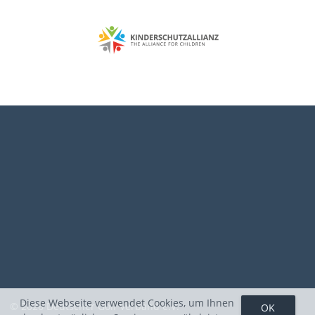
Diese Webseite verwendet Cookies, um Ihnen
© 2026 Deutscher Golf Verband e.V.