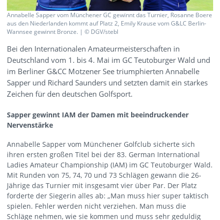
Annabelle Sapper vom Münchener GC gewinnt das Turnier, Rosanne Boere
aus den Niederlanden kommt auf Platz 2, Emily Krause vom G&LC Berlin-
Wannsee gewinnt Bronze. | © DGV/stebl
Bei den Internationalen Amateurmeisterschaften in
Deutschland vom 1. bis 4. Mai im GC Teutoburger Wald und
im Berliner G&CC Motzener See triumphierten Annabelle
Sapper und Richard Saunders und setzten damit ein starkes
Zeichen für den deutschen Golfsport.
Sapper gewinnt IAM der Damen mit beeindruckender
Nervenstärke
Annabelle Sapper vom Münchener Golfclub sicherte sich
ihren ersten großen Titel bei der 83. German International
Ladies Amateur Championship (IAM) im GC Teutoburger Wald.
Mit Runden von 75, 74, 70 und 73 Schlägen gewann die 26-
Jährige das Turnier mit insgesamt vier über Par. Der Platz
forderte der Siegerin alles ab: „Man muss hier super taktisch
spielen. Fehler werden nicht verziehen. Man muss die
Schläge nehmen, wie sie kommen und muss sehr geduldig