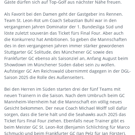
Gäste dürfen sich auf Top-Golf aus nächster Nähe freuen.
Als Favorit bei den Damen geht der Gastgeber ins Rennen.
Team St. Leon-Rot um Coach Sebastian Buhl war in den
vergangenen Jahren Dominator der 1. Bundesliga Süd und
löste zuletzt souverän das Ticket fürs Final Four. Aber auch
die Konkurrenz hat Ambitionen. So geben die Mannschaften
des in den vergangenen Jahren immer stärker gewordenen
Stuttgarter GC Solitude, des Münchener GC sowie des
Frankfurter GC ebenso als Saisonziel an, Anfang August beim
Showdown im Münchener Süden dabei sein zu wollen.
Aufsteiger GC Am Reichswald übernimmt dagegen in der DGL-
Saison 2025 die Rolle des Außenseiters.
Bei den Herren im Süden starten drei der fünf Teams mit
neuen Trainern in die Saison. Nach dem Umbruch beim GC
Mannheim-Viernheim hat die Mannschaft ein völlig neues
Gesicht bekommen. Der neue Coach Michael Wolff soll dafür
sorgen, dass die Serie hält und die Seahawks auch 2025 das
Ticket fürs Final Four ziehen. Ebenfalls neue Trainer gibt es
beim Meister GC St. Leon-Rot (Benjamin Schlichting für Marco
Schmuck) und beim Frankfurter GC (Jan Pelz für Jan Förster).