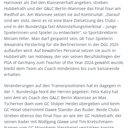
Hannover als Ziel den Klassenerhalt angeben, streben
Hubbelrath und der G&LC Berlin-Wannsee das Final Four am
Riedhof an. Am Wannsee setzen sie auf Kontinuität: „Darauf
sind wir stolz, denn es ist eine klare Zielsetzung des Clubs –
und in der Bundesliga fast Alleinstellungsmerkmal – junge
Spielerinnen und Spieler zu entwickeln“, so Sportdirektorin
Miriam Hiller. Man darf gespannt sein, ob Tour-Spielerin
Alexandra Försterling für die Berlinerinnen in der DGL 2025
auflaufen wird. Auf bewährtes Personal setzen sie auch in
Hubbelrath: Ian Holloway, der von seinen Berufskollegen der
PGA of Germany zum Teacher of the Year 2024 gewählt wurde,
bleibt dem Team als Coach mindestens bis zum Saisonende
erhalten.
Veränderungen auf den Trainerpositionen hat es dagegen in
der 1. Bundesliga Nord der Herren gegeben: Felix Katzy hat
sein Amt als Coach des G&LC Berlin Wannsee an Max
Tscherner (kam vom GC Stolper Heide) übergeben und beim
GC Hösel übernimmt Dawie Stander das Ruder. Beide Clubs
streben ebenso das Final Four an wie der GC Hubbelrath, der
seinen Kader mit Wolfgang Glawe und Tim Kretschmann
(kamen vom GC Mannheim-Viernheim) verstärken konnte.