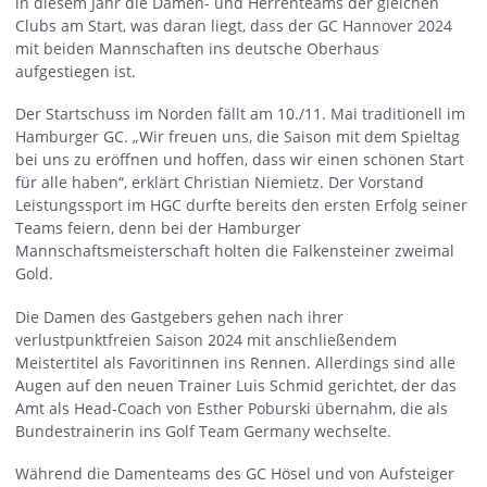
in diesem Jahr die Damen- und Herrenteams der gleichen
Clubs am Start, was daran liegt, dass der GC Hannover 2024
mit beiden Mannschaften ins deutsche Oberhaus
aufgestiegen ist.
Der Startschuss im Norden fällt am 10./11. Mai traditionell im
Hamburger GC. „Wir freuen uns, die Saison mit dem Spieltag
bei uns zu eröffnen und hoffen, dass wir einen schönen Start
für alle haben“, erklärt Christian Niemietz. Der Vorstand
Leistungssport im HGC durfte bereits den ersten Erfolg seiner
Teams feiern, denn bei der Hamburger
Mannschaftsmeisterschaft holten die Falkensteiner zweimal
Gold.
Die Damen des Gastgebers gehen nach ihrer
verlustpunktfreien Saison 2024 mit anschließendem
Meistertitel als Favoritinnen ins Rennen. Allerdings sind alle
Augen auf den neuen Trainer Luis Schmid gerichtet, der das
Amt als Head-Coach von Esther Poburski übernahm, die als
Bundestrainerin ins Golf Team Germany wechselte.
Während die Damenteams des GC Hösel und von Aufsteiger