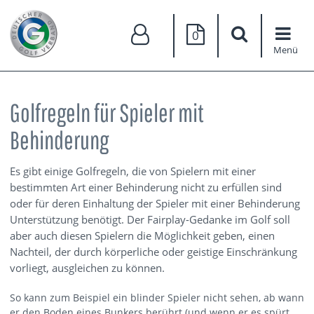
0
Menü
Golfregeln für Spieler mit
Behinderung
Es gibt einige Golfregeln, die von Spielern mit einer
bestimmten Art einer Behinderung nicht zu erfüllen sind
oder für deren Einhaltung der Spieler mit einer Behinderung
Unterstützung benötigt. Der Fairplay-Gedanke im Golf soll
aber auch diesen Spielern die Möglichkeit geben, einen
Nachteil, der durch körperliche oder geistige Einschränkung
vorliegt, ausgleichen zu können.
So kann zum Beispiel ein blinder Spieler nicht sehen, ab wann
er den Boden eines Bunkers berührt (und wenn er es spürt,