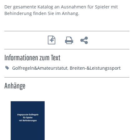
Der gesamente Katalog an Ausnahmen für Spieler mit
Behinderung finden Sie im Anhang.
Informationen zum Text
Golfregeln&Amateurstatut
,
Breiten-&Leistungssport
Anhänge