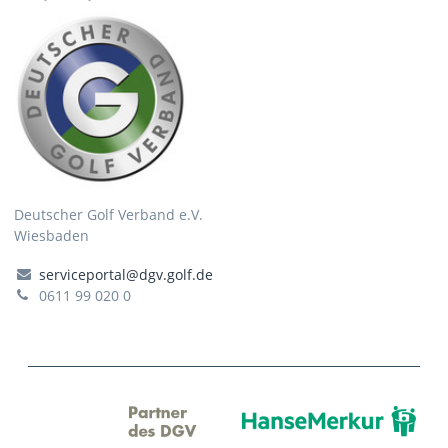
Deutscher Golf Verband e.V.
Wiesbaden
serviceportal@dgv.golf.de
0611 99 020 0