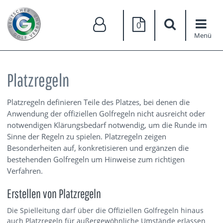
0
Menü
Platzregeln
Platzregeln definieren Teile des Platzes, bei denen die
Anwendung der offiziellen Golfregeln nicht ausreicht oder
notwendigen Klärungsbedarf notwendig, um die Runde im
Sinne der Regeln zu spielen. Platzregeln zeigen
Besonderheiten auf, konkretisieren und ergänzen die
bestehenden Golfregeln um Hinweise zum richtigen
Verfahren.
Erstellen von Platzregeln
Die Spielleitung darf über die Offiziellen Golfregeln hinaus
auch Platzregeln für außergewöhnliche Umstände erlassen