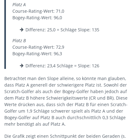
Platz A
Course-Rating-Wert: 71,0
Bogey-Rating-Wert: 96,0
Differenz: 25,0 = Schläge Slope: 135
Platz B
Course-Rating-Wert: 72,9
Bogey-Rating-Wert: 96,3
Differenz: 23,4 Schläge = Slope: 126
Betrachtet man den Slope alleine, so könnte man glauben,
dass Platz A generell der schwierigere Platz ist. Sowohl der
Scratch-Golfer als auch der Bogey-Golfer haben jedoch auf
dem Platz B höhere Schwierigkeitswerte (CR und BR). Diese
Werte drücken aus, dass sich der Platz B für einen Scratch-
Golfer um 1,9 Schläge schwerer spielt als Platz A und der
Bogey-Golfer auf Platz B auch durchschnittlich 0,3 Schläge
mehr benötigt als auf Platz A.
Die Grafik zeigt einen Schnittpunkt der beiden Geraden (s.