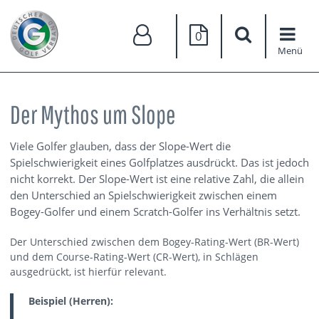
0
Menü
Der Mythos um Slope
Viele Golfer glauben, dass der Slope-Wert die
Spielschwierigkeit eines Golfplatzes ausdrückt. Das ist jedoch
nicht korrekt. Der Slope-Wert ist eine relative Zahl, die allein
den Unterschied an Spielschwierigkeit zwischen einem
Bogey-Golfer und einem Scratch-Golfer ins Verhältnis setzt.
Der Unterschied zwischen dem Bogey-Rating-Wert (BR-Wert)
und dem Course-Rating-Wert (CR-Wert), in Schlägen
ausgedrückt, ist hierfür relevant.
Beispiel (Herren):