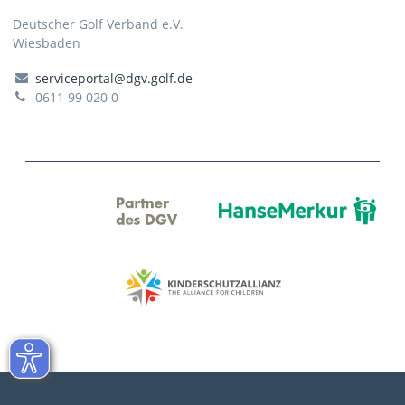
Deutscher Golf Verband e.V.
Wiesbaden
serviceportal@dgv.golf.de
0611 99 020 0