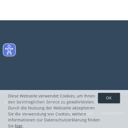
Diese Webseite verwendet Cookies, um Ihnen
den bestmöglichen Service zu gewährleisten.
© 2026 Deutscher Golf Verband e.V.
Durch die Nutzung der Webseite akzeptieren
Datenschutz
Impressum
Kontakt
Newsarchiv
Sie die Verwendung von Cookies, weitere
Informationen zur Datenschutzerklärung finden
Sie
hier
.