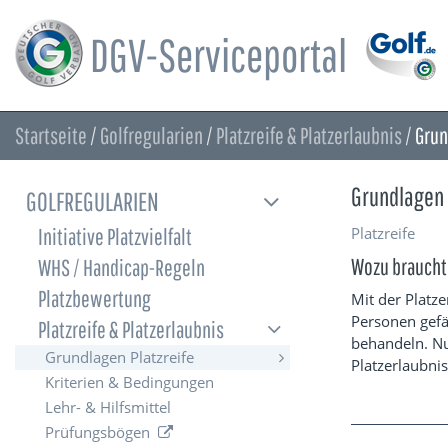
DGV-Serviceportal
Startseite
/
Golfregularien
/
Platzreife & Platzerlaubnis
/
Grun
Grundlagen 
GOLFREGULARIEN
Platzreife
Initiative Platzvielfalt
Wozu braucht
WHS / Handicap-Regeln
Platzbewertung
Mit der Platze
Personen gefä
Platzreife & Platzerlaubnis
behandeln. N
Grundlagen Platzreife
Platzerlaubnis
Kriterien & Bedingungen
Lehr- & Hilfsmittel
Prüfungsbögen