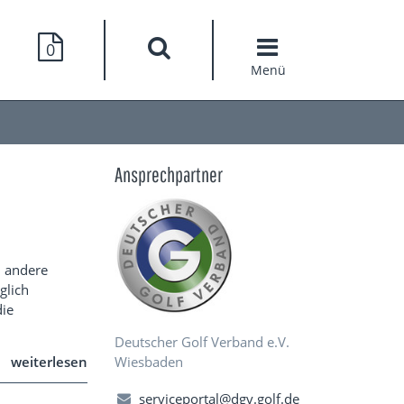
0
Menü
Ansprechpartner
h andere
glich
die
Deutscher Golf Verband e.V.
Wiesbaden
weiterlesen
serviceportal@dgv.golf.de