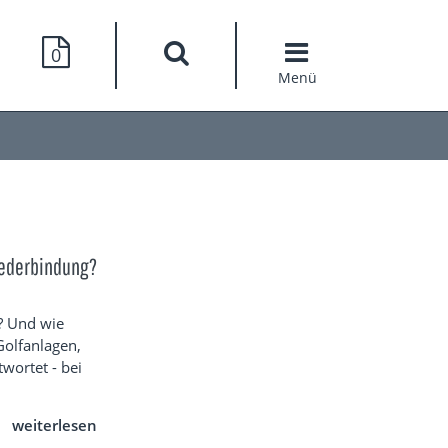
0
Menü
liederbindung?
? Und wie
Golfanlagen,
wortet - bei
weiterlesen