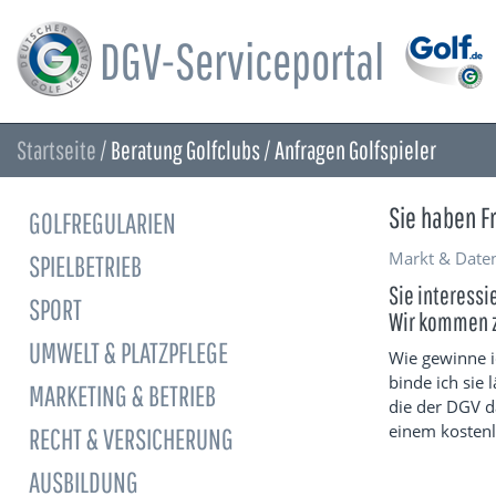
DGV-Serviceportal
Startseite
/
Beratung Golfclubs / Anfragen Golfspieler
Sie haben F
GOLFREGULARIEN
Markt & Date
SPIELBETRIEB
Sie interessi
SPORT
Wir kommen z
UMWELT & PLATZPFLEGE
Wie gewinne i
binde ich sie
MARKETING & BETRIEB
die der DGV d
einem kostenl
RECHT & VERSICHERUNG
AUSBILDUNG