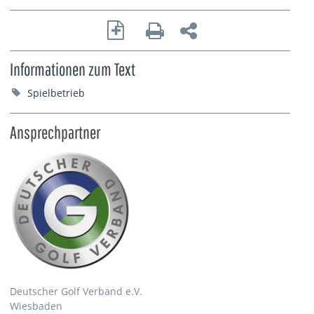
Informationen zum Text
Spielbetrieb
Ansprechpartner
Deutscher Golf Verband e.V.
Wiesbaden