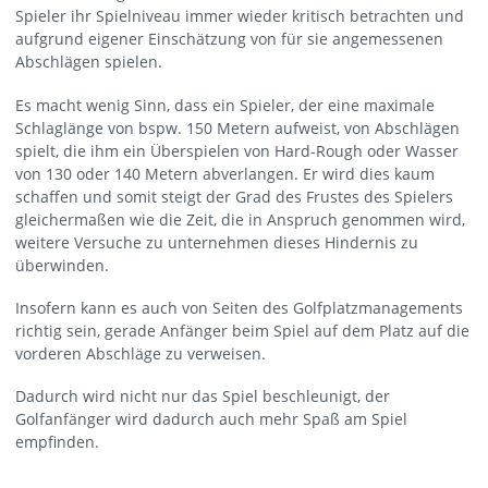
Spieler ihr Spielniveau immer wieder kritisch betrachten und
aufgrund eigener Einschätzung von für sie angemessenen
Abschlägen spielen.
Es macht wenig Sinn, dass ein Spieler, der eine maximale
Schlaglänge von bspw. 150 Metern aufweist, von Abschlägen
spielt, die ihm ein Überspielen von Hard-Rough oder Wasser
von 130 oder 140 Metern abverlangen. Er wird dies kaum
schaffen und somit steigt der Grad des Frustes des Spielers
gleichermaßen wie die Zeit, die in Anspruch genommen wird,
weitere Versuche zu unternehmen dieses Hindernis zu
überwinden.
Insofern kann es auch von Seiten des Golfplatzmanagements
richtig sein, gerade Anfänger beim Spiel auf dem Platz auf die
vorderen Abschläge zu verweisen.
Dadurch wird nicht nur das Spiel beschleunigt, der
Golfanfänger wird dadurch auch mehr Spaß am Spiel
empfinden.