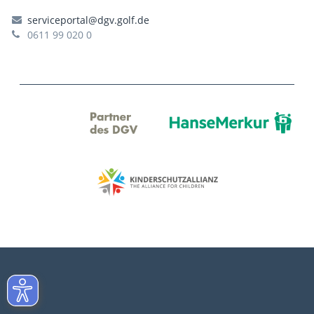
serviceportal@dgv.golf.de
0611 99 020 0