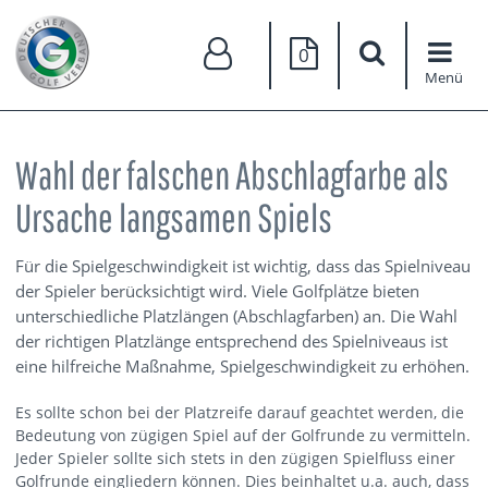
0
Menü
Wahl der falschen Abschlagfarbe als
Ursache langsamen Spiels
Für die Spielgeschwindigkeit ist wichtig, dass das Spielniveau
der Spieler berücksichtigt wird. Viele Golfplätze bieten
unterschiedliche Platzlängen (Abschlagfarben) an. Die Wahl
der richtigen Platzlänge entsprechend des Spielniveaus ist
eine hilfreiche Maßnahme, Spielgeschwindigkeit zu erhöhen.
Es sollte schon bei der Platzreife darauf geachtet werden, die
Bedeutung von zügigen Spiel auf der Golfrunde zu vermitteln.
Jeder Spieler sollte sich stets in den zügigen Spielfluss einer
Golfrunde eingliedern können. Dies beinhaltet u.a. auch, dass