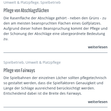
Umwelt & Platzpflege, Spielbetrieb
Pflege von Abschlagsflächen
Die Rasenfläche der Abschläge gehört - neben den Grüns - zu
den am meisten beanspruchten Flächen eines Golfplatzes.
Aufgrund dieser hohen Beanspruchung kommt der Pflege und
der Schonung der Abschläge eine übergeordnete Bedeutung
zu.
weiterlesen
Spielbetrieb, Umwelt & Platzpflege
Pflege von Fairways
Die Spielbahnen der einzelnen Löcher sollten pflegetechnisch
so gestaltet werden, dass die Spielfaktoren Genauigkeit und
Länge der Schläge ausreichend berücksichtigt werden.
Entscheidend dabei ist die Breite des Fairways.
weiterlesen