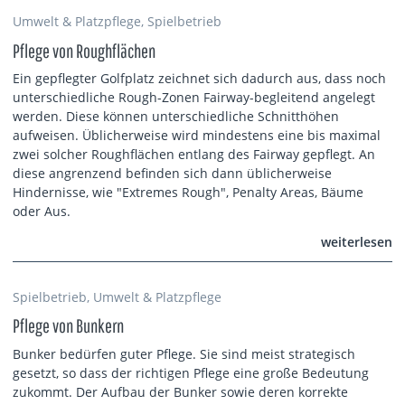
Umwelt & Platzpflege, Spielbetrieb
Pflege von Roughflächen
Ein gepflegter Golfplatz zeichnet sich dadurch aus, dass noch
unterschiedliche Rough-Zonen Fairway-begleitend angelegt
werden. Diese können unterschiedliche Schnitthöhen
aufweisen. Üblicherweise wird mindestens eine bis maximal
zwei solcher Roughflächen entlang des Fairway gepflegt. An
diese angrenzend befinden sich dann üblicherweise
Hindernisse, wie "Extremes Rough", Penalty Areas, Bäume
oder Aus.
weiterlesen
Spielbetrieb, Umwelt & Platzpflege
Pflege von Bunkern
Bunker bedürfen guter Pflege. Sie sind meist strategisch
gesetzt, so dass der richtigen Pflege eine große Bedeutung
zukommt. Der Aufbau der Bunker sowie deren korrekte