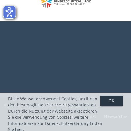
Diese Webseite verwendet Cookies, um Ihnen
© 2026 Deutscher Golf Verband e.V.
den bestmöglichen Service zu gewährleisten.
Durch die Nutzung der Webseite akzeptieren
Datenschutz
Impressum
Kontakt
Newsarchiv
Sie die Verwendung von Cookies, weitere
Informationen zur Datenschutzerklärung finden
Sie
hier
.