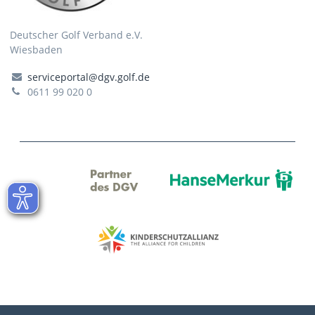
Deutscher Golf Verband e.V.
Wiesbaden
serviceportal@dgv.golf.de
0611 99 020 0