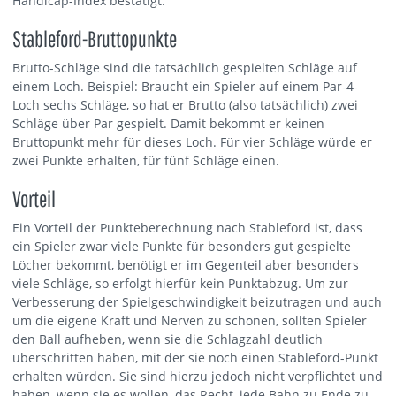
Handicap-Index bestätigt.
Stableford-Bruttopunkte
Brutto-Schläge sind die tatsächlich gespielten Schläge auf
einem Loch. Beispiel: Braucht ein Spieler auf einem Par-4-
Loch sechs Schläge, so hat er Brutto (also tatsächlich) zwei
Schläge über Par gespielt. Damit bekommt er keinen
Bruttopunkt mehr für dieses Loch. Für vier Schläge würde er
zwei Punkte erhalten, für fünf Schläge einen.
Vorteil
Ein Vorteil der Punkteberechnung nach Stableford ist, dass
ein Spieler zwar viele Punkte für besonders gut gespielte
Löcher bekommt, benötigt er im Gegenteil aber besonders
viele Schläge, so erfolgt hierfür kein Punktabzug. Um zur
Verbesserung der Spielgeschwindigkeit beizutragen und auch
um die eigene Kraft und Nerven zu schonen, sollten Spieler
den Ball aufheben, wenn sie die Schlagzahl deutlich
überschritten haben, mit der sie noch einen Stableford-Punkt
erhalten würden. Sie sind hierzu jedoch nicht verpflichtet und
haben, wenn sie es wollen, das Recht, jede Bahn zu Ende zu