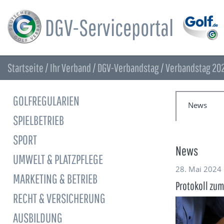
DGV-Serviceportal
Startseite
/
Ihr Verband
/
DGV-Verbandstag
/
Verbandstag 20
GOLFREGULARIEN
News
SPIELBETRIEB
SPORT
News
UMWELT & PLATZPFLEGE
28. Mai 2024
MARKETING & BETRIEB
Protokoll zu
RECHT & VERSICHERUNG
AUSBILDUNG