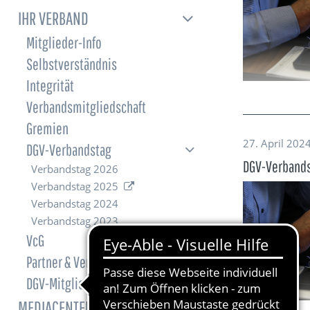
IHR VERBAND
Mitglieder-Info
Selbstverständnis
Integrität
Verbandsmitgliedschaft
Gremien
27. April 2024
DGV-Verbandstag
DGV-Verbands
Verbandstag 2026
Verbandstag 2025
Verbandstag 2024
Verbandstag 2023
VcG
Partner & Verbände
DGV-Mitgliederbefragungen
MEDIACENTER