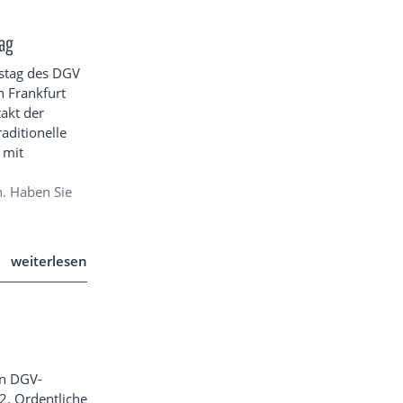
tag
stag des DGV
n Frankfurt
takt der
aditionelle
 mit
. Haben Sie
weiterlesen
en DGV-
2. Ordentliche