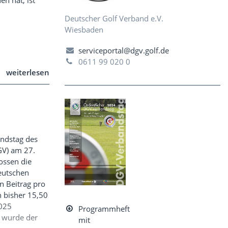
Deutscher Golf Verband e.V.
Wiesbaden
serviceportal@dgv.golf.de
0611 99 020 0
weiterlesen
ndstag des
GV) am 27.
ossen die
deutschen
n Beitrag pro
n bisher 15,50
2025
Programmheft
 wurde der
mit