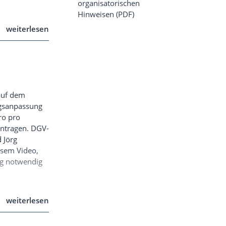
organisatorischen
Hinweisen (PDF)
weiterlesen
auf dem
agsanpassung
ro pro
antragen. DGV-
 Jörg
esem Video,
g notwendig
weiterlesen