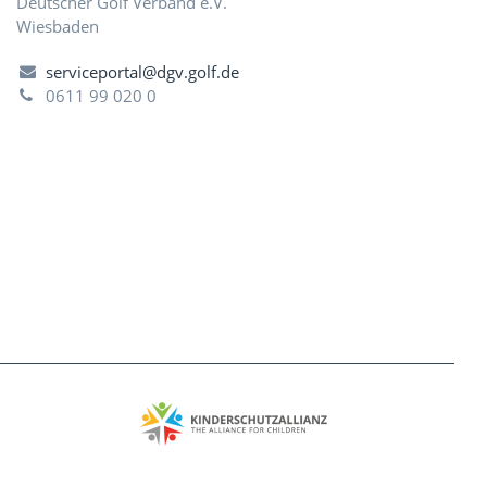
Deutscher Golf Verband e.V.
Wiesbaden
serviceportal@dgv.golf.de
0611 99 020 0