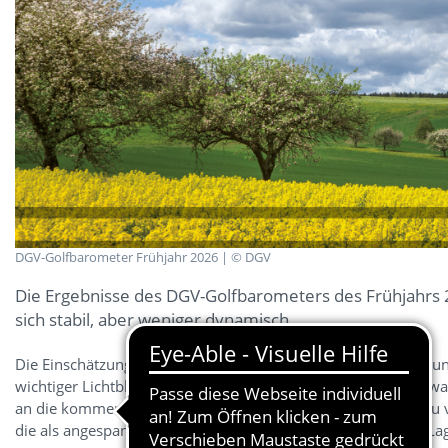
DGV-Golfbarometer Frühjahr 2026 | © DGV
Die Ergebnisse des DGV-Golfbarometers des Frühjahrs 2
sich stabil, aber weniger dynamisch.
Die Einschätzung der wirtschaftlichen Lage der an der Befrag
wichtiger Lichtblick als zentraler Wachstumstreiber ist die er
an die kommende Saison kühlen ab und fallen auf das Niveau 
die als angespannt wahrgenommene gesamtwirtschaftliche Lage