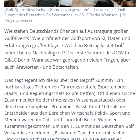
„Golf. Sport. Gesellschaft. Gemeinsam gestalten“ - das war der 1. Golf-
Summit des Deutschen Golf Verbandes im G&LC Berlin-Wannsee. | ©
Helge Schwarzer
Wie stehen Deutschlands Chancen auf Austragung großer
Golf-Events? Wie profitiert der Golfsport von KI, Daten und
Erfahrungen großer Player? Welchen Beitrag leistet Golf
beim Thema Nachhaltigkeit? Der erste Summit des DGV im
G&LC Berlin-Wannsee war geprägt von vielen Fragen, aber
auch Antworten - und Botschaften.
Was sagt eigentlich die KI über den Begriff Summit? „Ein
hochkarätiges Treffen von Führungskräften, Experten oder
Staats- und Regierungschefs (Gipfeltreffen). Oft dienen solche
Zusammenkünfte dem intensiven Wissensaustausch oder
dem Lösen komplexer Probleme.“ Passt. Rund 100 solcher
Entscheider aus den Bereichen Wirtschaft, Politik, Sport und
Medien waren im Golf- und Landclub Berlin-Wannsee
zusammengekommen, um den 1. Summit des Deutschen Golf
Verbandes zu erleben. „Es war ein Tag, der uns mit vielen
Eindrücken nach Hause fahren lässt. Es wäre ein Fehler