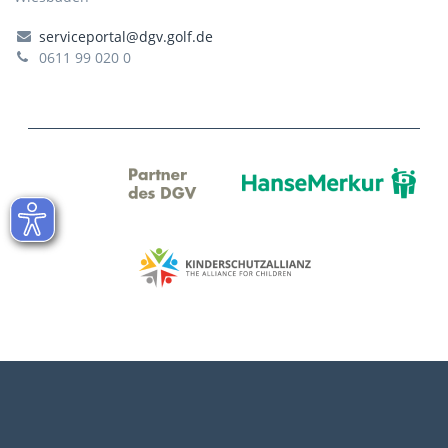
serviceportal@dgv.golf.de
0611 99 020 0