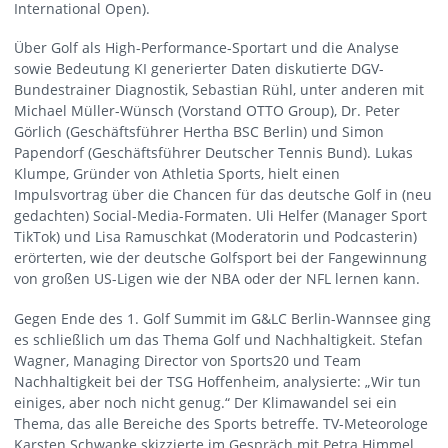
International Open).
Über Golf als High-Performance-Sportart und die Analyse
sowie Bedeutung KI generierter Daten diskutierte DGV-
Bundestrainer Diagnostik, Sebastian Rühl, unter anderen mit
Michael Müller-Wünsch (Vorstand OTTO Group), Dr. Peter
Görlich (Geschäftsführer Hertha BSC Berlin) und Simon
Papendorf (Geschäftsführer Deutscher Tennis Bund). Lukas
Klumpe, Gründer von Athletia Sports, hielt einen
Impulsvortrag über die Chancen für das deutsche Golf in (neu
gedachten) Social-Media-Formaten. Uli Helfer (Manager Sport
TikTok) und Lisa Ramuschkat (Moderatorin und Podcasterin)
erörterten, wie der deutsche Golfsport bei der Fangewinnung
von großen US-Ligen wie der NBA oder der NFL lernen kann.
Gegen Ende des 1. Golf Summit im G&LC Berlin-Wannsee ging
es schließlich um das Thema Golf und Nachhaltigkeit. Stefan
Wagner, Managing Director von Sports20 und Team
Nachhaltigkeit bei der TSG Hoffenheim, analysierte: „Wir tun
einiges, aber noch nicht genug.“ Der Klimawandel sei ein
Thema, das alle Bereiche des Sports betreffe. TV-Meteorologe
Karsten Schwanke skizzierte im Gespräch mit Petra Himmel