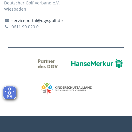
Deutscher Golf Verband e.V.
Wiesbaden
serviceportal@dgv.golf.de
0611 99 020 0